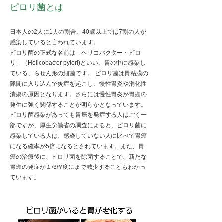
​ピロリ菌とは
日本人の2人に1人の割合、40歳以上では7割の人が
感染していると言われています。
ピロリ菌の正式な名前は「ヘリコバクター・ピロ
リ」（Helicobacter pylori)といい、胃の中に感染し
ている、らせん形の細菌です。 ピロリ菌は胃粘膜の
隙間に入り込んで炎症を起こし、慢性胃炎や消化性
潰瘍の原因となります。さらには慢性胃炎が胃癌の
発生に強く関係することが明らかとなっています。
ピロリ菌感染があっても胃癌を発症する人はごく一
部ですが、厚生労働省の調査によると、ピロリ菌に
感染している人は、感染していない人に比べて胃癌
になる確率が5倍になるとされています。また、胃
癌の治療後に、ピロリ菌を除菌することで、新たな
胃癌の発症が１/3程度にまで減少することもわかっ
ています。