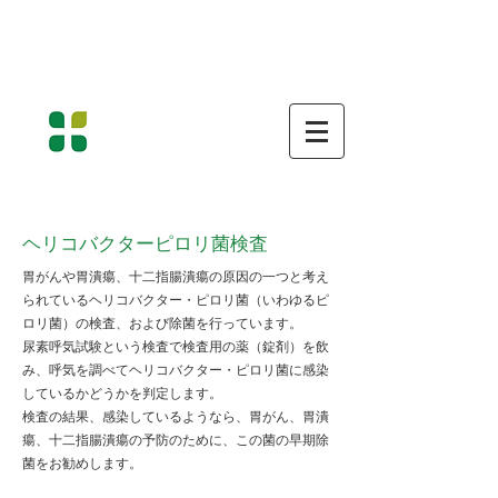
南房総市富浦町の原診療所 消化器病専門医・消化器内
視鏡専門医・超音波専門医して
一般内科・消化器疾患、胃カメラ・大腸内視鏡・超音波
検査を行います
​医療法人社団水明会
原 診 療 所
Hara Medical Clinic
胃腸科・ 内科 ・ 外科 ・ 消化器内科 ・ 内視鏡内科
ヘリコバクターピロリ菌検査
胃がんや胃潰瘍、十二指腸潰瘍の原因の一つと考え
られているヘリコバクター・ピロリ菌（いわゆるピ
ロリ菌）の検査、および除菌を行っています。
尿素呼気試験という検査で検査用の薬（錠剤）を飲
み、呼気を調べてヘリコバクター・ピロリ菌に感染
しているかどうかを判定します。
検査の結果、感染しているようなら、胃がん、胃潰
瘍、十二指腸潰瘍の予防のために、この菌の早期除
菌をお勧めします。