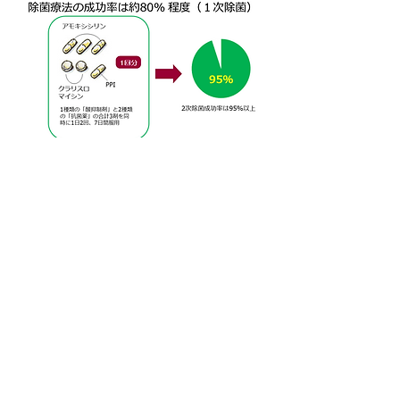
ピロリ菌検査・除菌治療の保険適
応について
ピロリ菌の除菌治療は、胃潰瘍や十二指腸潰瘍、早
期胃がんの内視鏡治療後、胃MALTリンパ腫、特発
性血小板減少性紫斑病（ITP）
の病気についてのみ
に健康保険が適用されていましたが、2013年2月21
日から「慢性胃炎」も健康保険の対象に加わりまし
た。