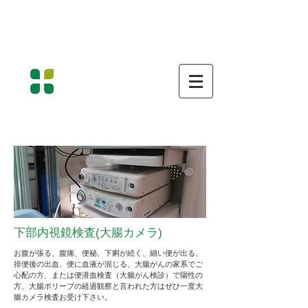
南房総市富浦町の原診療所 消化器病専門医・消化器内
視鏡専門医・超音波専門医して
一般内科・消化器疾患、胃カメラ・大腸内視鏡・超音波
検査を行います
​医療法人社団水明会
原 診 療 所
Hara Medical Clinic
胃腸科・ 内科 ・ 外科 ・ 消化器内科 ・ 内視鏡内科
下部内視鏡検査(大腸カメラ)
お腹が張る、腹痛、便秘、下痢が続く、細い便が出る、
排便後の出血、便に血液が混じる、大腸がんの家系でご
心配の方、または便潜血検査（大腸がん検診）で陽性の
方、大腸ポリープの経過観察と言われた方はぜひ一度大
腸カメラ検査お受け下さい。