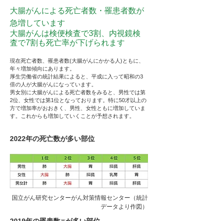
大腸がんによる死亡者数・罹患者数が
急増しています
大腸がんは検便検査で3割、内視鏡検
査で7割も死亡率が下げられます
現在死亡者数、罹患者数(大腸がんにかかる人)ともに、
年々増加傾向にあります。
厚生労働省の統計結果によると、平成に入って昭和の3
倍の人が大腸がんになっています。
男女別に大腸がんによる死亡者数をみると、男性では第
2
位
、女性では第1位となっております。特に50才以上の
方で増加率がおおきく、男性、女性ともに増加していま
す。これからも増加していくことが予想されます。
2022
年の死亡数が多い部位
国立がん研究センターがん対策情報センター（統計
データより作図）