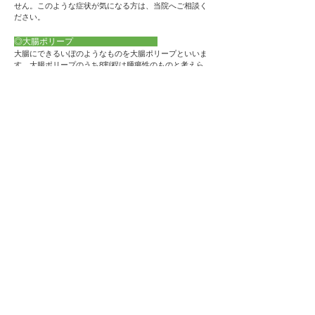
せん。このような症状が気になる方は、当院へご相談く
ださい。
◎大腸ポリープ
大腸にできるいぼのようなものを大腸ポリープといいま
す。大腸ポリープのうち8割程は腫瘍性のものと考えら
れています。腫瘍性のポリープはそのまま放置しておく
とがん化する場合があるので、過去にポリープを指摘さ
れた方や、切除の経験がある方は、定期的な内視鏡検査
を継続されることをお勧めいたします。
◎大腸憩室炎
大腸粘膜の一部が腸管内圧の上昇により嚢状(のうじょ
う)に腸壁外に突出したもので、大腸憩室が多発した状態
を大腸憩室症といいます。憩室壁が腸壁の全層からなる
真性（先天性）憩室と、筋層を欠く仮性（後天性）憩室
に分けられますが、大腸憩室の大部分は仮性憩室で、比
較的高齢者に多い病気です。
◎下血
下血は、肛門から血液が混ざった便が出てくることで
す。下血の原因は様々あり、場合によっては深刻な病気
が原因のこともありますので、早めにご相談ください。
◎痔
とても多い病気ですが、放置すると重症化したり、重要
な大腸の病気が隠れているケースもあります。お通じの