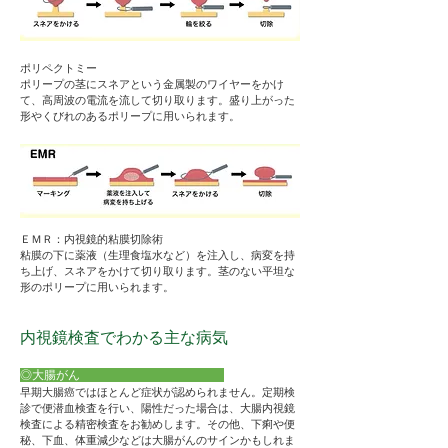
​ポリペクトミー
ポリープの茎にスネアという金属製のワイヤーをかけ
て、高周波の電流を流して切り取ります。盛り上がった
形やくびれのあるポリープに用いられます。
​ＥＭＲ：内視鏡的粘膜切除術
粘膜の下に薬液（生理食塩水など）を注入し、病変を持
ち上げ、スネアをかけて切り取ります。茎のない平坦な
形のポリープに用いられます。
内視鏡検査でわかる主な病気
◎大腸がん
早期大腸癌ではほとんど症状が認められません。定期検
診で便潜血検査を行い、陽性だった場合は、大腸内視鏡
検査による精密検査をお勧めします。その他、下痢や便
秘、下血、体重減少などは大腸がんのサインかもしれま