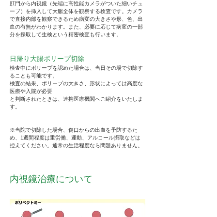
肛門から内視鏡（先端に高性能カメラがついた細いチュ
ーブ）を挿入して大腸全体を観察する検査です。カメラ
で直接内部を観察できるため病変の大きさや形、色、出
血の有無がわかります。また、必要に応じて病変の一部
分を採取して生検という精密検査も行います。
​日帰り大腸ポリープ切除
検査中にポリープを認めた場合は、当日その場で切除す
ることも可能です。
検査の結果、ポリープの大きさ、形状によっては高度な
医療や入院が必要
と判断されたときは、連携医療機関へご紹介をいたしま
す。
※当院で切除した場合、傷口からの出血を予防するた
め、1週間程度は重労働、運動、アルコール摂取などは
控えてください。通常の生活程度なら問題ありません。
内視鏡治療について