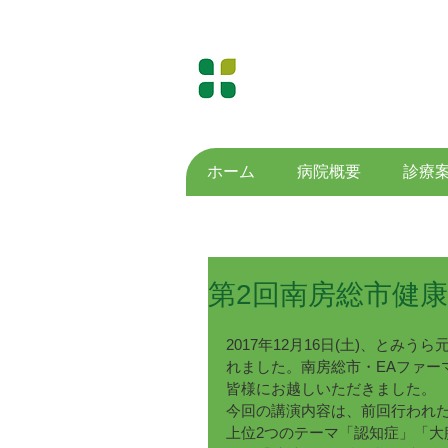
​医療法人社団水明会
原 診 療 所
Hara Medical Clinic
ホーム
病院概要
診療
第2回南房総市健
2017年12月16日(土)、と
れました。南房総市・EAファー
皆様にお越しいただきました。
今回の講演内容は、前回行われ
上位2つのテーマ「認知症」「