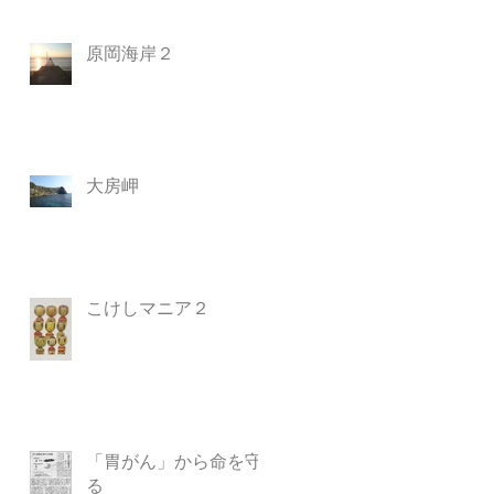
原岡海岸２
大房岬
こけしマニア２
「胃がん」から命を守
る