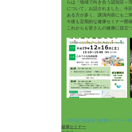
らは「地域で向き合う認知症～
について」お話されました。今
ある方が多く、講演内容にもご
今後も定期的な健康セミナー開
これからも皆さんの健康に役立
#市民公開講座
#健康セミナー
#
健康セミナー