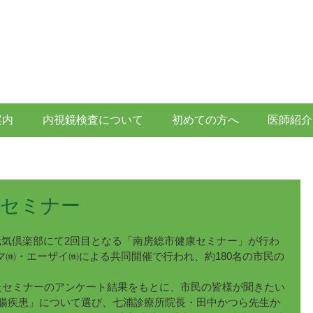
南房総市富浦町の原診療所 消化器病専門医・消化器内視鏡
一般内科・消化器疾患、胃カメラ・大腸内視鏡・超
胃腸科・ 内科 ・ 外科 ・ 消化器内科 
案内
内視鏡検査について
初めての方へ
医師紹介
康セミナー
みうら元気倶楽部にて2回目となる「南房総市健康セミナー」が行わ
マ㈱・エーザイ㈱による共同開催で行われ、約180名の市民の
たセミナーのアンケート結果をもとに、市民の皆様が聞きたい
大腸疾患」について選び、七浦診療所院長・田中かつら先生か