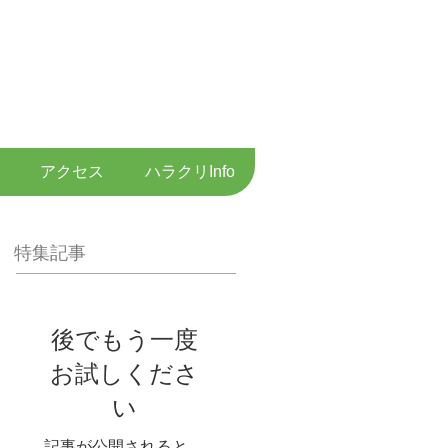
専門医・超音波専門医して
音波検査を行います
・ 内視鏡内科
アクセス
ハラクリInfo
特集記事
後でもう一度
お試しくださ
い
記事が公開されると、