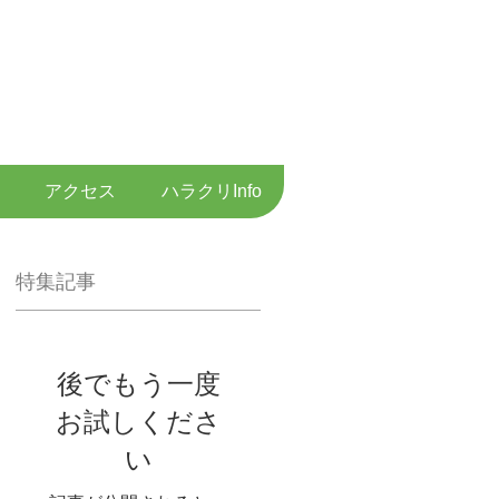
専門医・超音波専門医して
音波検査を行います
・ 内視鏡内科
アクセス
ハラクリInfo
特集記事
後でもう一度
お試しくださ
い
。
ー