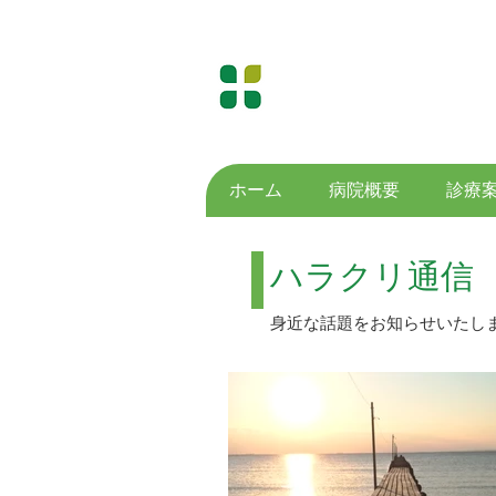
​医療法人社団水明会
原 診 療 所
Hara Medical Clinic
ホーム
病院概要
診療
ハラクリ通
身近な話題をお知らせいたし