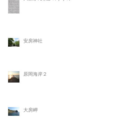
安房神社
原岡海岸２
大房岬