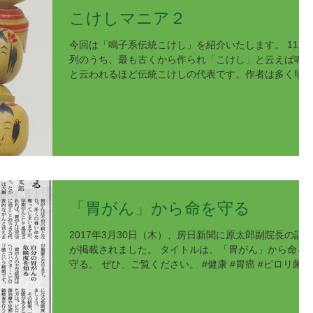
こけしマニア２
今回は「鳴子系伝統こけし」を紹介いたします。 11系
列のうち、最も古くから作られ「こけし」と云えば鳴
と云われるほど伝統こけしの代表です。作者は多く明
初期に発展した木地業の傍らに作られたとされており
す。胴は太く頭がはめ込み式で回すとキイキイ音がし
す。
「胃がん」から命を守る
2017年3月30日（木）、房日新聞に原太郎副院長の記
が掲載されました。 タイトルは、「胃がん」から命を
守る。 ぜひ、ご覧ください。 #健康 #胃癌 #ピロリ菌