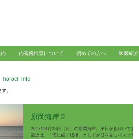
南房総市富浦町の原診療所 消化器病専門医・消化器内視鏡
一般内科・消化器疾患、胃カメラ・大腸内視鏡・超
胃腸科・ 内科 ・ 外科 ・ 消化器内科 
案内
内視鏡検査について
初めての方へ
医師紹介
信
haracli Info
ます。
原岡海岸２
2017年4月23日（日）の原岡海岸。夕日がきれいです
最近は、「海に続く桟橋」として夕日を見にバスツア