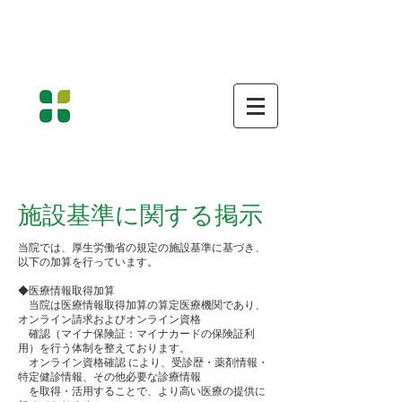
南房総市富浦町の原診療所 消化器病専門医・消化器内
視鏡専門医・超音波専門医して
一般内科・消化器疾患、胃カメラ・大腸内視鏡・超音波
検査を行います
​医療法人社団水明会
原 診 療 所
Hara Medical Clinic
胃腸科・ 内科 ・ 外科 ・ 消化器内科 ・ 内視鏡内科
​施設基準に関する掲示
当院では、厚生労働省の規定の施設基準に基づき、
以下の加算を行っています。
◆医療情報取得加算
当院は医療情報取得加算の算定医療機関であり、
オンライン請求およびオンライン資格
確認（マイナ保険証：マイナカードの保険証利
用）を行う体制を整えております。
オンライン資格確認 により、受診歴・薬剤情報・
特定健診情報、その他必要な診療情報
を取得・活用することで、より高い医療の提供に