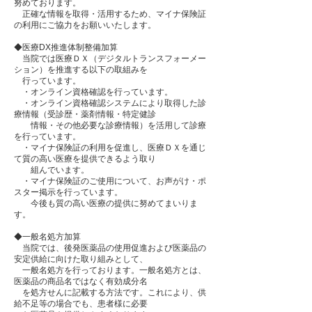
努めております。
正確な情報を取得・活用するため、マイナ保険証
の利用にご協力をお願いいたします。
◆医療DX推進体制整備加算
当院では医療ＤＸ（デジタルトランスフォーメー
ション）を推進する以下の取組みを
行っています。
・オンライン資格確認を行っています。
・オンライン資格確認システムにより取得した診
療情報（受診歴・薬剤情報・特定健診
情報・その他必要な診療情報）を活用して診療
を行っています。
・マイナ保険証の利用を促進し、医療ＤＸを通じ
て質の高い医療を提供できるよう取り
組んでいます。
​ ・マイナ保険証のご使用について、お声がけ・ポ
スター掲示を行っています。
今後も質の高い医療の提供に努めてまいりま
す。
◆一般名処方加算
当院では、後発医薬品の使用促進および医薬品の
安定供給に向けた取り組みとして、
一般名処方を行っております。一般名処方とは、
医薬品の商品名ではなく有効成分名
を処方せんに記載する方法です。これにより、供
給不足等の場合でも、患者様に必要